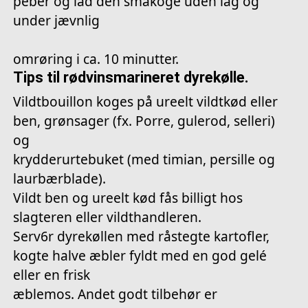
peber og lad den småkoge uden låg og
under jævnlig
omrøring i ca. 10 minutter.
Tips til rødvinsmarineret dyrekølle.
Vildtbouillon koges på ureelt vildtkød eller
ben, grønsager (fx. Porre, gulerod, selleri)
og
krydderurtebuket (med timian, persille og
laurbærblade).
Vildt ben og ureelt kød fås billigt hos
slagteren eller vildthandleren.
Serv6r dyrekøllen med råstegte kartofler,
kogte halve æbler fyldt med en god gelé
eller en frisk
æblemos. Andet godt tilbehør er