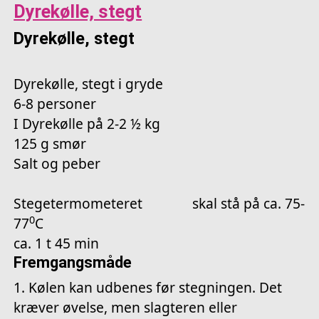
Dyrekølle, stegt
Dyrekølle, stegt
Dyrekølle, stegt i gryde
6-8 personer
I Dyrekølle på 2-2 ½ kg
125 g smør
Salt og peber
Stegetermometeret skal stå på ca. 75-
0
77
C
ca. 1 t 45 min
Fremgangsmåde
1. Kølen kan udbenes før stegningen. Det
kræver øvelse, men slagteren eller