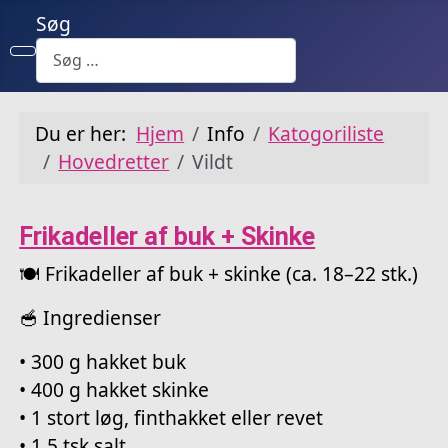
Søg
Du er her:
Hjem
Info
Katogoriliste
Hovedretter
Vildt
Frikadeller af buk + Skinke
🍽️ Frikadeller af buk + skinke (ca. 18–22 stk.)
🥣 Ingredienser
• 300 g hakket buk
• 400 g hakket skinke
• 1 stort løg, finthakket eller revet
• 1,5 tsk salt