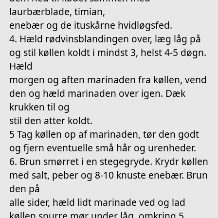
laurbærblade, timian,
enebær og de ituskårne hvidløgsfed.
4. Hæld rødvinsblandingen over, læg låg på
og stil køllen koldt i mindst 3, helst 4-5 døgn.
Hæld
morgen og aften marinaden fra køllen, vend
den og hæld marinaden over igen. Dæk
krukken til og
stil den atter koldt.
5 Tag køllen op af marinaden, tør den godt
og fjern eventuelle små hår og urenheder.
6. Brun smørret i en stegegryde. Krydr køllen
med salt, peber og 8-10 knuste enebær. Brun
den på
alle sider, hæld lidt marinade ved og lad
køllen snurre mør under låg, omkring 5