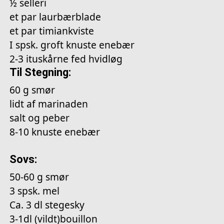
½ selleri
et par laurbærblade
et par timiankviste
I spsk. groft knuste enebær
2-3 ituskårne fed hvidløg
Til Stegning:
60 g smør
lidt af marinaden
salt og peber
8-10 knuste enebær
Sovs:
50-60 g smør
3 spsk. mel
Ca. 3 dl stegesky
3-1dl (vildt)bouillon