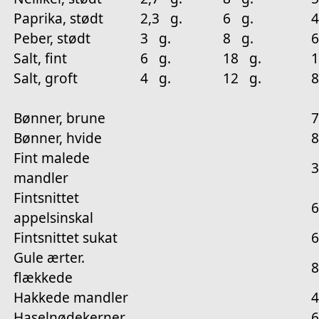
Paprika, stødt
2,3 g.
6 g.
4
Peber, stødt
3 g.
8 g.
6
Salt, fint
6 g.
18 g.
Salt, groft
4 g.
12 g.
8
Bønner, brune
7
Bønner, hvide
8
Fint malede
3
mandler
Fintsnittet
6
appelsinskal
Fintsnittet sukat
6
Gule ærter.
8
flækkede
Hakkede mandler
4
Haselnødekerner
6