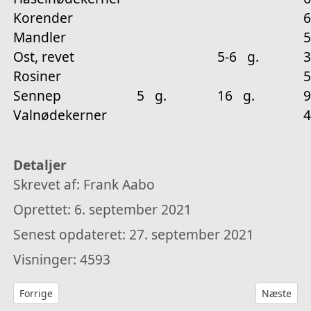
Korender
Mandler
5
Ost, revet
5-6 g.
3
Rosiner
5
Sennep
5 g.
16 g.
9
Valnødekerner
4
Detaljer
Skrevet af:
Frank Aabo
Oprettet: 6. september 2021
Senest opdateret: 27. september 2021
Visninger: 4593
Forrige artikel: Legering
Næste arti
Forrige
Næste