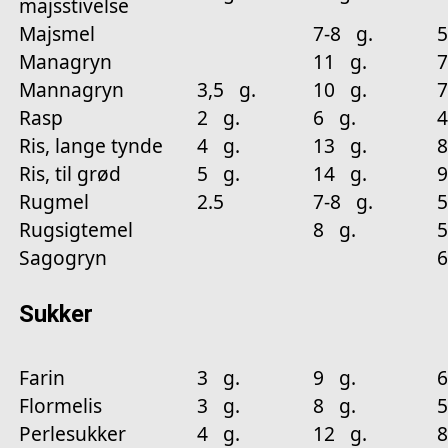
majsstivelse
Majsmel
7-8 g.
5
Managryn
11 g.
7
Mannagryn
3,5 g.
10 g.
7
Rasp
2 g.
6 g.
4
Ris, lange tynde
4 g.
13 g.
8
Ris, til grød
5 g.
14 g.
9
Rugmel
2.5
7-8 g.
5
Rugsigtemel
8 g.
5
Sagogryn
6
Sukker
Farin
3 g.
9 g.
6
Flormelis
3 g.
8 g.
5
Perlesukker
4 g.
12 g.
8