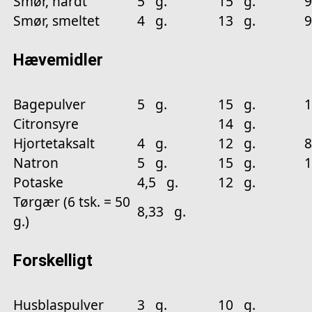
Smør, hårdt
5 g.
15 g.
9
Smør, smeltet
4 g.
13 g.
9
Hævemidler
Bagepulver
5 g.
15 g.
Citronsyre
14 g.
Hjortetaksalt
4 g.
12 g.
8
Natron
5 g.
15 g.
Potaske
4,5 g.
12 g.
Tørgær (6 tsk. = 50
8,33 g.
g.)
Forskelligt
Husblaspulver
3 g.
10 g.