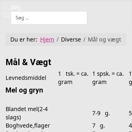
Søg
Du er her:
Hjem
Diverse
Mål og vægt
Mål & Vægt
1 tsk. = ca.
1 spsk. = ca.
1
Levnedsmiddel
gram
gram
Mel og gryn
Blandet mel(2-4
7-9 g.
5
slags)
Boghvede,flager
7 g.
4