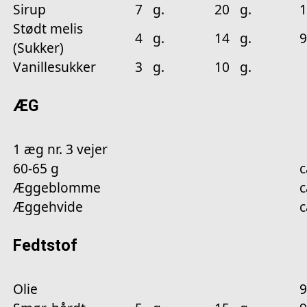
Sirup
7 g.
20 g.
Stødt melis
4 g.
14 g.
9
(Sukker)
Vanillesukker
3 g.
10 g.
ÆG
1 æg nr. 3 vejer
60-65 g
c
Æggeblomme
c
Æggehvide
c
Fedtstof
Olie
9