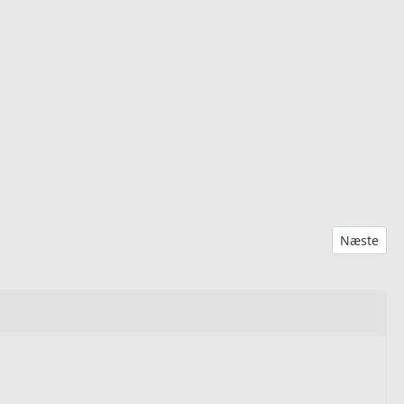
Næste artik
Næste