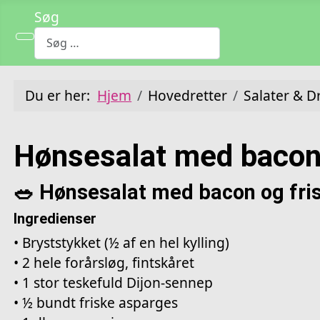
Søg
Du er her:
Hjem
Hovedretter
Salater & D
Hønsesalat med bacon 
🥗 Hønsesalat med bacon og fri
Ingredienser
• Bryststykket (½ af en hel kylling)
• 2 hele forårsløg, fintskåret
• 1 stor teskefuld Dijon-sennep
• ½ bundt friske asparges