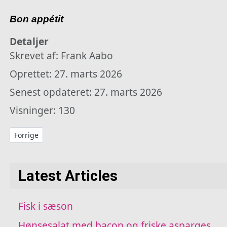
Bon appétit
Detaljer
Skrevet af:
Frank Aabo
Oprettet: 27. marts 2026
Senest opdateret: 27. marts 2026
Visninger: 130
Forrige artikel: Fisk i sæson
Forrige
Latest Articles
Fisk i sæson
Hønsesalat med bacon og friske asparges