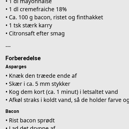
• 1 dl mayonnaise
• 1 dl cremefraiche 18%
• Ca. 100 g bacon, ristet og finthakket
• 1 tsk stærk karry
• Citronsaft efter smag
---
Forberedelse
Asparges
• Knæk den træede ende af
• Skær i ca. 5 mm stykker
• Kog dem kort (ca. 1 minut) i letsaltet vand
• Afkøl straks i koldt vand, så de holder farve o
Bacon
• Rist bacon sprødt
• Lad det dryppe af